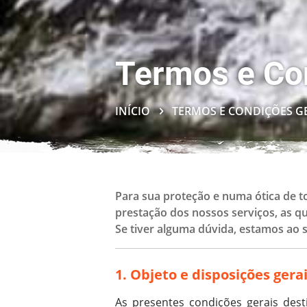
Termos e Con
INÍCIO
TERMOS E CONDIÇÕES GE
Para sua proteção e numa ótica de t
prestação dos nossos serviços, as qua
Se tiver alguma dúvida, estamos ao 
1. Objeto e disposições gera
As presentes condições gerais dest