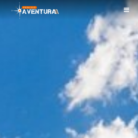
INÍCIO
QUEM SOMOS
AVENTURAS
FORMAÇÃO
PRODUTOS
CALENDÁRIO
CONTACTOS